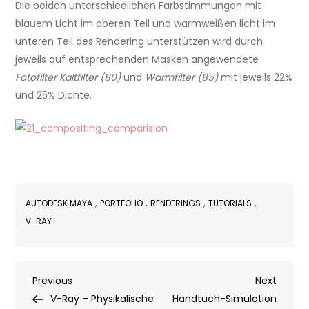
Die beiden unterschiedlichen Farbstimmungen mit
blauem Licht im oberen Teil und warmweißen licht im
unteren Teil des Rendering unterstützen wird durch
jeweils auf entsprechenden Masken angewendete
Fotofilter Kaltfilter (80)
und
Warmfilter (85)
mit jeweils 22%
und 25% Dichte.
,
,
,
,
AUTODESK MAYA
PORTFOLIO
RENDERINGS
TUTORIALS
V-RAY
Post
Previous
Next
Previous
Next
Post
Post
V-Ray – Physikalische
Handtuch-Simulation