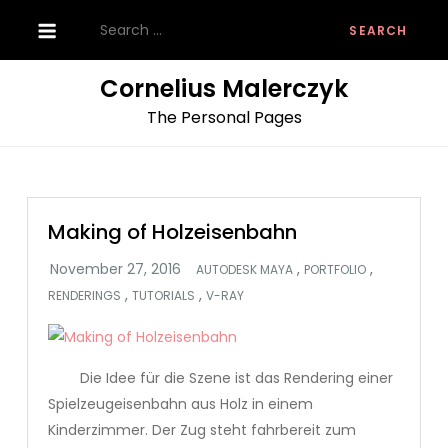
Skip
Search
to
for:
content
Cornelius Malerczyk
The Personal Pages
Making of Holzeisenbahn
,
,
AUTODESK MAYA
PORTFOLIO
,
,
RENDERINGS
TUTORIALS
V-RAY
Die Idee für die Szene ist das Rendering einer
Spielzeugeisenbahn aus Holz in einem
Kinderzimmer. Der Zug steht fahrbereit zum