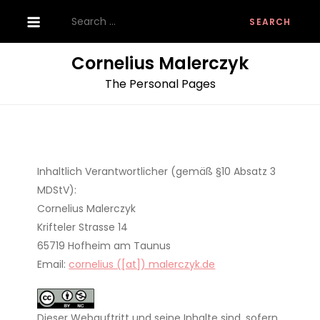
Skip
Search
to
for:
content
Cornelius Malerczyk
The Personal Pages
Inhaltlich Verantwortlicher (gemäß §10 Absatz 3
MDStV):
Cornelius Malerczyk
Krifteler Strasse 14
65719 Hofheim am Taunus
Email:
cornelius ([at]) malerczyk.de
Dieser Webauftritt und seine Inhalte sind, sofern