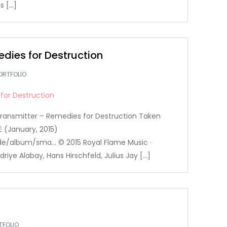
s […]
dies for Destruction
ORTFOLIO
Transmitter – Remedies for Destruction Taken
 (January, 2015)
de/album/sma… © 2015 Royal Flame Music ·
iye Alabay, Hans Hirschfeld, Julius Jay […]
TFOLIO