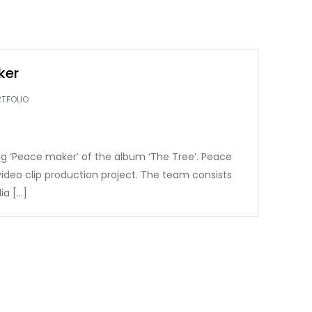
ker
TFOLIO
ng ‘Peace maker’ of the album ‘The Tree’. Peace
ideo clip production project. The team consists
ia […]