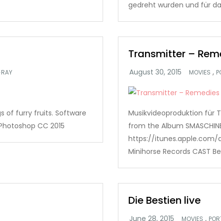
gedreht wurden und für da
Transmitter – Reme
,
-RAY
MOVIES
P
s of furry fruits. Software
Musikvideoproduktion für 
, Photoshop CC 2015
from the Album SMASCHINE
https://itunes.apple.com/
Minihorse Records CAST Bedr
Die Bestien live
,
MOVIES
POR