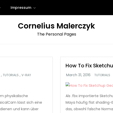
Impressum
Cornelius Malerczyk
The Personal Pages
How To Fix Sketch
,
,
TUTORIALS
V-RAY
TUTORIALS
um physikalische
Als .fbx importierte Sket
ysicalCam lässt sich eine
Maya häufig flat shading-
edienen und kann über
das, obwohl falsche Norm