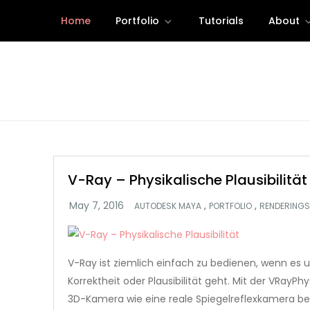
Skip
Home
Portfolio
Tutorials
About
to
content
V-Ray – Physikalische Plausibilität
,
,
AUTODESK MAYA
PORTFOLIO
RENDERINGS
V-Ray ist ziemlich einfach zu bedienen, wenn es 
Korrektheit oder Plausibilität geht. Mit der VRayPh
3D-Kamera wie eine reale Spiegelreflexkamera b