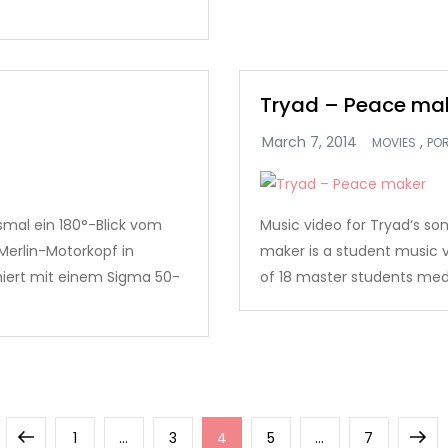
Tryad – Peace ma
,
MOVIES
POR
mal ein 180°-Blick vom
Music video for Tryad‘s so
Merlin-Motorkopf in
maker is a student music v
iert mit einem Sigma 50-
of 18 master students med
Previous
Page
Page
Page
Page
Page
Next
1
…
3
4
5
…
7