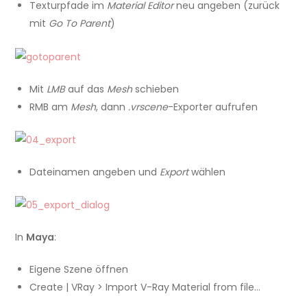
Texturpfade im
Material Editor
neu angeben (zurück
mit
Go To Parent
)
Mit
LMB
auf das
Mesh
schieben
RMB am
Mesh
, dann
.vrscene
-Exporter aufrufen
Dateinamen angeben und
Export
wählen
In
Maya
:
Eigene Szene öffnen
Create | VRay > Import V-Ray Material from file…