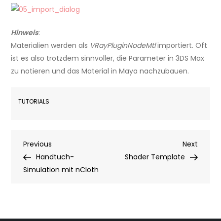
Hinweis
:
Materialien werden als
VRayPluginNodeMtl
importiert. Oft
ist es also trotzdem sinnvoller, die Parameter in 3DS Max
zu notieren und das Material in Maya nachzubauen.
TUTORIALS
Post
Previous
Next
Previous
Next
Post
Post
Handtuch-
Shader Template
navigation
Simulation mit nCloth