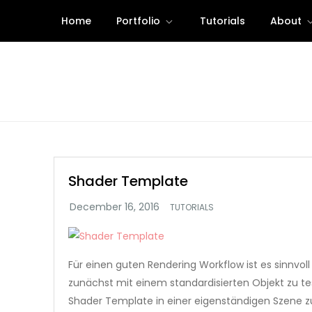
Skip
Home
Portfolio
Tutorials
About
to
content
Shader Template
TUTORIALS
Für einen guten Rendering Workflow ist es sinnvoll
zunächst mit einem standardisierten Objekt zu te
Shader Template in einer eigenständigen Szene z